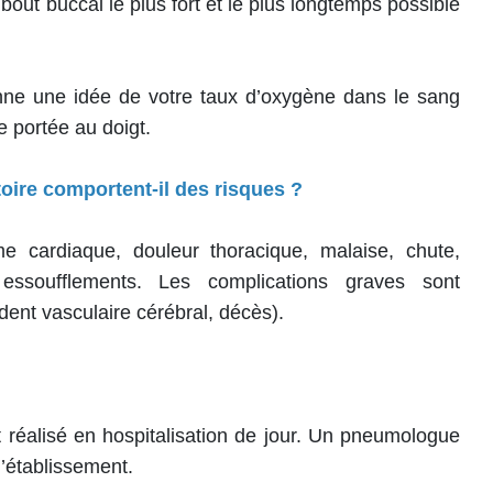
mbout buccal le plus fort et le plus longtemps possible
ne une idée de votre taux d’oxygène dans le sang
ce portée au doigt.
atoire comportent-il des risques ?
me cardiaque, douleur thoracique, malaise, chute,
, essoufflements. Les complications graves sont
ident vasculaire cérébral, décès).
t réalisé en hospitalisation de jour. Un pneumologue
l’établissement.